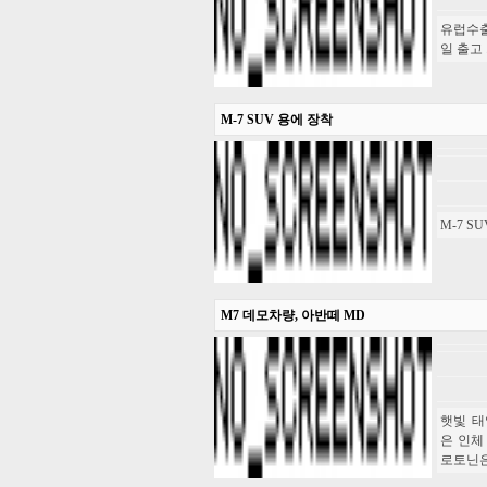
유럽수출
일 출고
M-7 SUV 용에 장착
M-7 S
M7 데모차량, 아반떼 MD
햇빛 태
은 인체
로토닌은