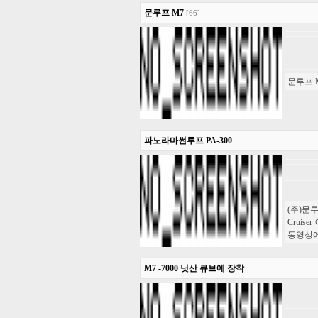
문루프 M7
[66]
문루프 
파노라마썬루프 PA-300
(주)문루
Cruis
동영상에 
M7 -7000 닛산 큐브에 장착