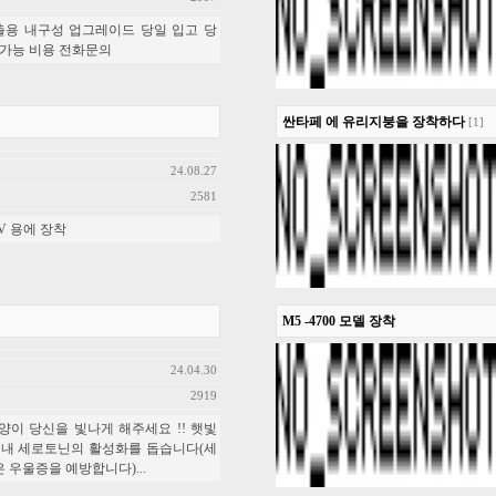
용 내구성 업그레이드 당일 입고 당
 가능 비용 전화문의
싼타페 에 유리지붕을 장착하다
[1]
24.08.27
2581
UV 용에 장착
M5 -4700 모델 장착
24.04.30
2919
양이 당신을 빛나게 해주세요 !! 햇빛
 내 세로토닌의 활성화를 돕습니다(세
 우울증을 예방합니다)...