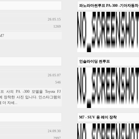
파노라마썬루프 PA-300 -기아자동차 
26.05.15
1269
M7
인슬라이딩 썬루프
26.05.07
546
프 사의 PA -300 모델을 Toyota FJ
er 에 장착한 사진 입니다. 인스타그램의
더 자세...
M7 - SUV 용 레이 장착
24.09.30
2997