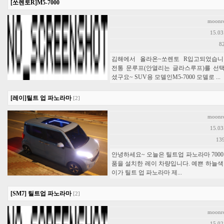
[쏘렌토R]M5-7000
moonr
15.03
8
김해에서 올라온~쏘렌토 R입고되었습니
전통 문루프(안열리는 글라스루프)를 선
셨구요~ SUV용 모델인M5-7000 모델로 ...
[레이]틸트 업 파노라마
[2]
moonr
15.03
13
안녕하세요~ 오늘은 틸트업 파노라마 7000
품을 설치한 레이 차량입니다. 예쁜 하늘색
이가 틸트 업 파노라마 제...
[SM7] 틸트업 파노라마
[2]
moonr
15.02