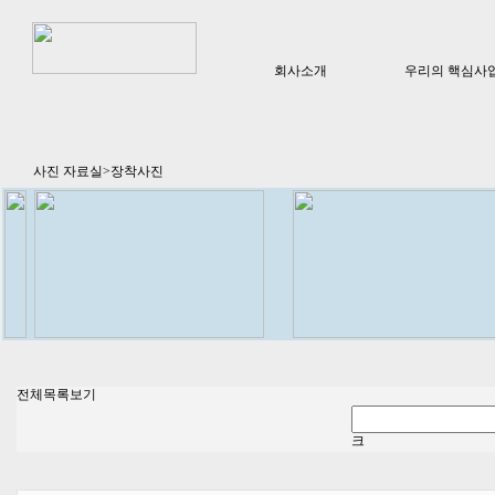
회사소개
우리의 핵심사업 
사진 자료실>장착사진
전체목록보기
크