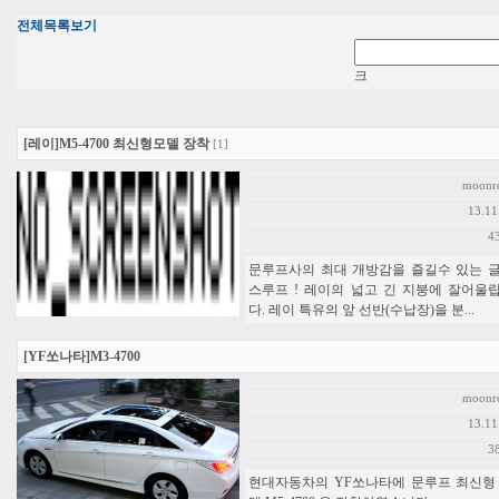
전체목록보기
크
[레이]M5-4700 최신형모델 장착
[1]
moonr
13.11
4
문루프사의 최대 개방감을 즐길수 있는 
스루프 ! 레이의 넓고 긴 지붕에 잘어울
다. 레이 특유의 앞 선반(수납장)을 분...
[YF쏘나타]M3-4700
moonr
13.11
3
현대자동차의 YF쏘나타에 문루프 최신형