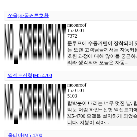
[쏘울]자동커튼호환
moonroof
15.02.01
7372
문루프에 수동커텐이 장착되어 
는 오랜 고객님들께서는 자동커
호환 과정에 대해 많이들 궁금하
리라 생각되어 오늘은 자동...
[엑센트신형]M5-4700
moonroof
15.01.01
5103
함박눈이 내리는 너무 멋진 날, 
박눈 처럼 하얀~ 신형 엑센트가
M5-4700 모델을 설치하게 되었
니다. 지붕이 작아...
[옵티마]M5-4700